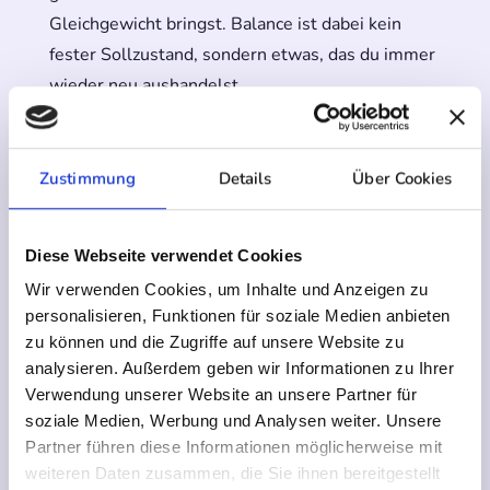
Gleichgewicht bringst. Balance ist dabei kein
fester Sollzustand, sondern etwas, das du immer
wieder neu aushandelst.
Du musst niemanden mitbringen. Du kannst zu
zweit kommen oder allein und an genau der
Zustimmung
Details
Über Cookies
Beziehung arbeiten, die dich gerade beschäftigt.
Diese Webseite verwendet Cookies
Was dich erwartet:
Wir verwenden Cookies, um Inhalte und Anzeigen zu
personalisieren, Funktionen für soziale Medien anbieten
Kommunikation:
Du erkennst deine eigenen
zu können und die Zugriffe auf unsere Website zu
Muster und bekommst Werkzeuge, um klarer
analysieren. Außerdem geben wir Informationen zu Ihrer
zu sagen, was du meinst, und besser zu hören,
Verwendung unserer Website an unsere Partner für
was beim anderen ankommt.
soziale Medien, Werbung und Analysen weiter. Unsere
Partner führen diese Informationen möglicherweise mit
Nähe:
Du verstehst den Unterschied zwischen
weiteren Daten zusammen, die Sie ihnen bereitgestellt
räumlicher und emotionaler Nähe und wie