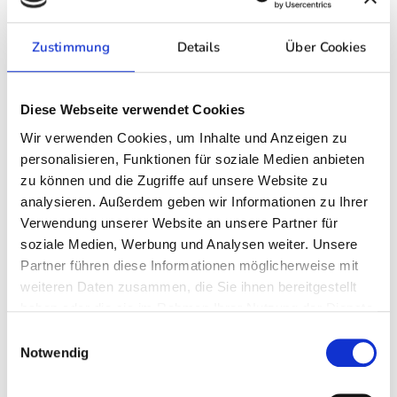
seine eigene Wahrheit und Perspektive.
Genau hier kommt die
Multiperspektivität
ins
Zustimmung
Details
Über Cookies
Spiel. Ich helfe euch, die Situation nicht nur aus
eurer eigenen Sicht zu sehen, sondern auch die
Diese Webseite verwendet Cookies
des Partners zu verstehen. Durch das Annehmen
Wir verwenden Cookies, um Inhalte und Anzeigen zu
dieser verschiedenen Blickwinkel eröffnen sich
personalisieren, Funktionen für soziale Medien anbieten
oft völlig neue Wege und Lösungen, die vorher
zu können und die Zugriffe auf unsere Website zu
unvorstellbar schienen. Dabei geht es nicht um
analysieren. Außerdem geben wir Informationen zu Ihrer
Schuldzuweisungen, sondern um ein tiefes
Verwendung unserer Website an unsere Partner für
Verständnis füreinander und eine neue Art der
soziale Medien, Werbung und Analysen weiter. Unsere
Partner führen diese Informationen möglicherweise mit
Kommunikation. Du lernst, deine eigenen
weiteren Daten zusammen, die Sie ihnen bereitgestellt
Bedürfnisse klar auszudrücken und die deines
haben oder die sie im Rahmen Ihrer Nutzung der Dienste
Partners besser zu verstehen. So wird aus dem
gesammelt haben.
Einwilligungsauswahl
Problem eine Chance, die Beziehung neu und
Notwendig
gestärkt aufzubauen.