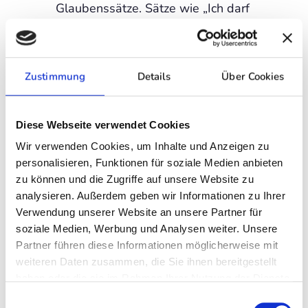
Glaubenssätze. Sätze wie „Ich darf
keine Schwäche zeigen“ oder
„Wenn ich nachfrage, wirke ich
bedürftig“ fungieren als
Zustimmung
Details
Über Cookies
Gitterstäbe in unserem
persönlichen Gefängnis der
Diese Webseite verwendet Cookies
Gedanken. Wir limitieren uns
selbst und unsere Möglichkeiten
Wir verwenden Cookies, um Inhalte und Anzeigen zu
personalisieren, Funktionen für soziale Medien anbieten
zur Verbindung, weil wir glauben,
zu können und die Zugriffe auf unsere Website zu
die Reaktion des anderen bereits
analysieren. Außerdem geben wir Informationen zu Ihrer
zu kennen.
Verwendung unserer Website an unsere Partner für
soziale Medien, Werbung und Analysen weiter. Unsere
Diese Limitierung hindert uns
Partner führen diese Informationen möglicherweise mit
daran, neue Erfahrungen zu
weiteren Daten zusammen, die Sie ihnen bereitgestellt
machen. Wir stellen keine Fragen,
haben oder die sie im Rahmen Ihrer Nutzung der Dienste
gesammelt haben.
wir sprechen Wünsche nicht aus
Einwilligungsauswahl